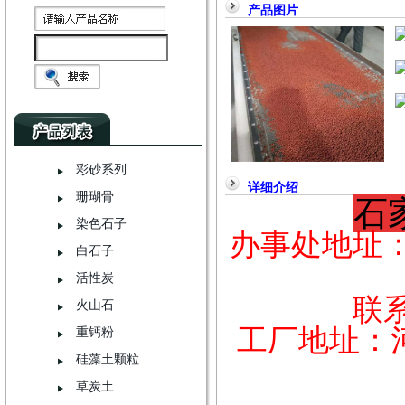
产品图片
彩砂系列
详细介绍
珊瑚骨
石
染色石子
办事处地址
白石子
活性炭
联
火山石
工厂地址：
重钙粉
硅藻土颗粒
草炭土