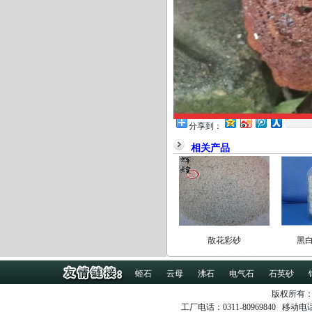
分享到：
相关产品
散花彩砂
黑
蛭石
云母
沸石
电气石
石英砂
版权所有
工厂电话：0311-80969840 移动电话：1