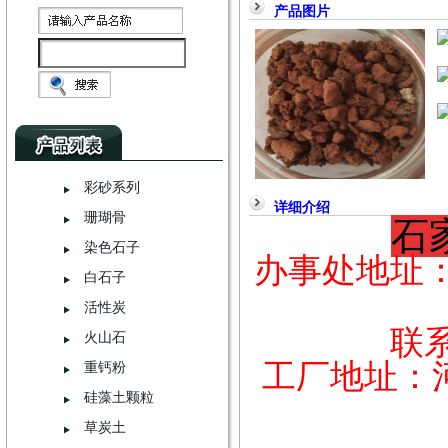
产品图片
彩砂系列
详细介绍
珊瑚骨
石
染色石子
办事处地址
白石子
活性炭
联
火山石
工厂地址：
重钙粉
硅藻土颗粒
草炭土