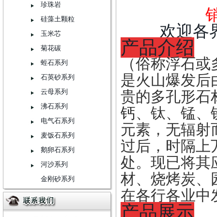
珍珠岩
硅藻土颗粒
欢迎各
玉米芯
产品介绍
菊花碳
（俗称浮石或
蛭石系列
是火山爆发后
石英砂系列
云母系列
贵的多孔形石
沸石系列
钙
、钛、锰、
电气石系列
元素，无辐射
麦饭石系列
过后，时隔上
鹅卵石系列
处。现已将其
河沙系列
材、烧烤炭、
金刚砂系列
在各行各业中
产品展示