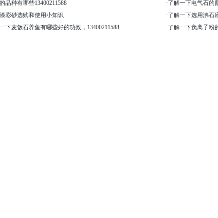
的品种有哪些13400211588
·
了解一下电气石的颜色分
漆彩砂选购和使用小知识
·
了解一下选用沸石应注
一下麦饭石养鱼有哪些好的功效，13400211588
·
了解一下负离子粉