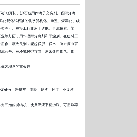
不断地开拓。沸石被用作离子交换剂、吸附分离
氢化裂化和石油的化学异构化、重整、烷基化、歧
烃类等）。在轻工行业用于造纸、合成橡胶、塑
工业等方面，用作吸附分离剂和干燥剂。在建材工
上用作土壤改良剂，能起保肥、保水、防止病虫害
鸡成活率。在环境保护方面，用来处理废气、废
除体内积累的重金属。
以煤矸石、粉煤灰、陶粒、炉渣、轻质工业废渣、
作为气泡的凝结核，使反应液平稳沸腾。可用敲碎