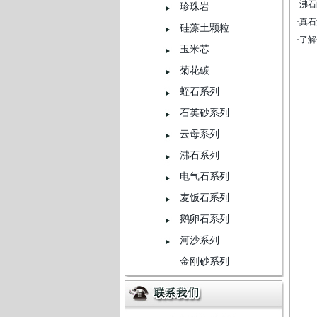
·
沸石
珍珠岩
·
真石
硅藻土颗粒
·
了解
玉米芯
菊花碳
蛭石系列
石英砂系列
云母系列
沸石系列
电气石系列
麦饭石系列
鹅卵石系列
河沙系列
金刚砂系列