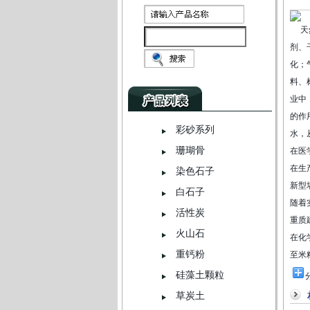
天然
剂、
化；
料、
业中
的作
彩砂系列
水，
珊瑚骨
在医
在生
染色石子
新型
白石子
随着
活性炭
重质
火山石
在化
重钙粉
至米
硅藻土颗粒
草炭土