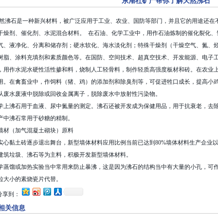
东湖社矿产帮你了解天然沸石
沸石是一种新兴材料，被广泛应用于工业、农业、国防等部门，并且它的用途还在
干燥剂、催化剂、水泥混合材料。 在石油、化学工业中，用作石油炼制的催化裂化、
气、液净化、分离和储存剂；硬水软化、海水淡化剂；特殊干燥剂（干燥空气、氮、
树脂、涂料充填剂和素质颜色等。在国防、空间技术、超真空技术、开发能源、电子
，用作水泥水硬性活性掺和料，烧制人工轻骨料，制作轻质高强度板材和砖。在农业
用。在禽畜业中，作饲料（猪、鸡）的添加剂和除臭剂等，可促进牲口成长，提高小
从废水废液中脱除或回收金属离子，脱除废水中放射性污染物。
学上沸石用于血液、尿中氮量的测定。沸石还被开发成为保健用品，用于抗衰老，去
产中沸石常用于砂糖的精制。
墙材（加气混凝土砌块）原料
实心黏土砖逐步退出舞台，新型墙体材料应用比例当前已达到80%墙体材料生产企业
建筑垃圾、沸石等为主料，积极开发新型墙体材料。
学蒸馏或加热实验当中常用来防止暴沸，这是因为沸石的结构当中有大量的小孔，可
粒大小的素烧瓷片代替。
分享到：
相关信息